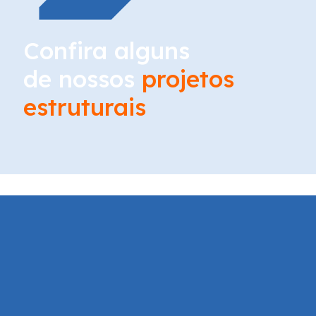
Confira alguns
de nossos
projetos
estruturais